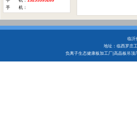
手 机：
13255395289
手 机：
临沂
地址：临西罗庄工业
负离子生态健康板加工厂|高晶板吊顶厂家