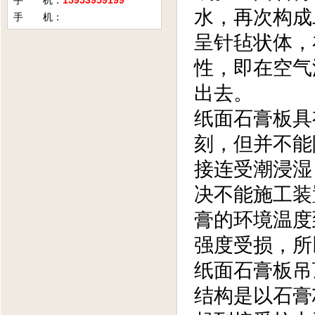
手 机：
15953959199
水，再次构成
手 机：
呈针毡状体，
性，即在空气
出去。
纸面石膏板具
刻，但并不能
接连受潮浸湿
决不能施工装
膏的环境温度
强度受损，所
纸面石膏板吊
结构是以石膏